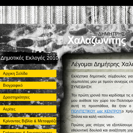
Δημοτικές Εκλογές 2010
Λέγομαι Δημήτρης Χαλ
Αρχικη Σελίδα
Εκλέχτηκα δημοτικός σύμβουλος γι
συμπολίτες μου με τιμούν συνεχώς ε
Βιογραφικό
ΣΥΝΕΙΔΗΣΗ.
Την πρώτη χρονιά που κερδίσαμε τις 
Δραστηριότητες
μου ανέθεσε τον χώρο του Πολιτισμο
αυτή τη προσπάθεια, θα ήταν ο 
Αερίτες
ΠΟΛΙΤΙΣΤΙΚΟΥ μας ΚΕΝΤΡΟΥ
,ο Χρή
Σπάνια και καλή «κολόνια».
Κρίνοντας Βιβλία & Μεταφράζοντας
Πρώτος μας στόχος να εξοπλίσουμε 
εθελοντική δουλειά και αναζήτηση χορ
Γράφοντας & Δημοσιεύοντας